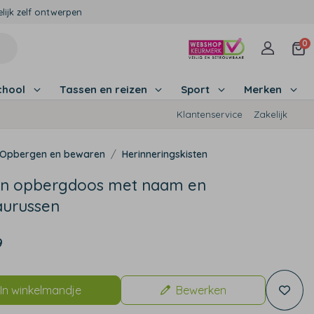
lijk zelf ontwerpen
0
chool
Tassen en reizen
Sport
Merken
Klantenservice
Zakelijk
Opbergen en bewaren
Herinneringskisten
n opbergdoos met naam en
aurussen
9
In winkelmandje
Bewerken