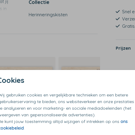
t jij
Collectie
s in
Snel e
Herinneringskisten
m en
Verze
Grati
Prijzen
g kan
Cookies
Wij gebruiken cookies en vergelijkbare technieken om een betere
gebruikerservaring te bieden, ons websiteverkeer en onze prestaties
te analyseren en voor marketing- en sociale mediadoeleinden (het
weergeven van gepersonaliseerde advertenties).
Je kunt jouw toestemming altijd wijzigen of intrekken op ons
ons
cookiebeleid
.