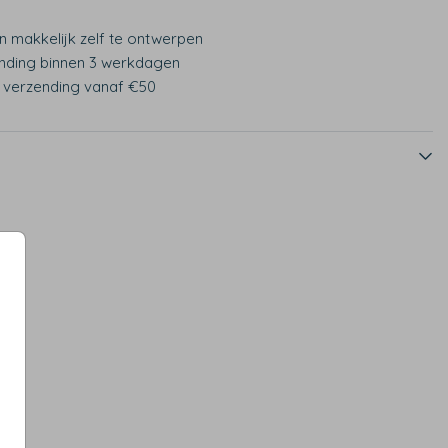
n makkelijk zelf te ontwerpen
nding binnen 3 werkdagen
s verzending vanaf €50