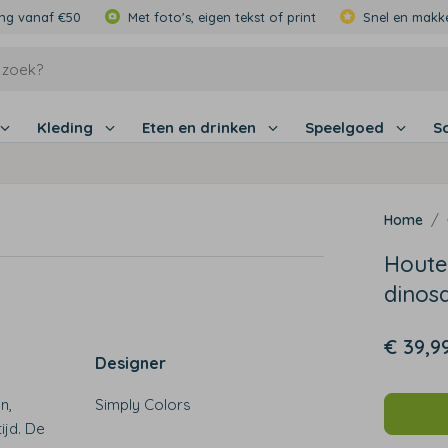
ing vanaf €50
Met foto's, eigen tekst of print
Snel en makke
Kleding
Eten en drinken
Speelgoed
S
Houte
dinos
€ 39,9
Designer
n,
Simply Colors
ijd. De