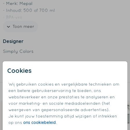
- Merk: Mepal
- Inhoud: 500 of 700 ml
- BPA-vrij
- Lekdicht
Toon meer
- Met handige lus om fles vast te houden
- Bij voorkeur afwassen met de hand of tot 60 graden
Designer
in de vaatwasser
Simply Colors
Collectie
Cookies
Waterflessen
Wij gebruiken cookies en vergelijkbare technieken om
een betere gebruikerservaring te bieden, ons
Dit vind je misschien ook leuk
websiteverkeer en onze prestaties te analyseren en
voor marketing- en sociale mediadoeleinden (het
weergeven van gepersonaliseerde advertenties).
Je kunt jouw toestemming altijd wijzigen of intrekken
ons cookiebeleid
op ons
.