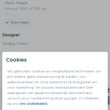
- Merk: Mepal
- Inhoud: 500 of 700 ml
- BPA-vrij
- Lekdicht
Toon meer
- Met handige lus om fles vast te houden
- Bij voorkeur afwassen met de hand of tot 60 graden
Designer
in de vaatwasser
Simply Colors
Collectie
Cookies
Waterflessen
Wij gebruiken cookies en vergelijkbare technieken om
een betere gebruikerservaring te bieden, ons
Dit vind je misschien ook leuk
websiteverkeer en onze prestaties te analyseren en
voor marketing- en sociale mediadoeleinden (het
weergeven van gepersonaliseerde advertenties).
Je kunt jouw toestemming altijd wijzigen of intrekken
ons cookiebeleid
op ons
.