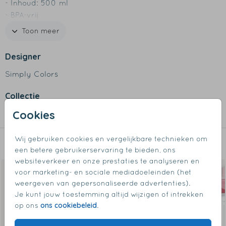
- Inhoud: 500 ml
- BPA-vrij
- Lekdicht
Toon meer
- Met handige lus om fles vast te houden
- Makkelijk demonteerbaar
Designer
- Bij voorkeur afwassen met de hand of tot 60 graden
Simply Colors
in de vaatwasser
Collectie
Cookies
Waterflessen
Wij gebruiken cookies en vergelijkbare technieken om
Dit vind je misschien ook leuk
een betere gebruikerservaring te bieden, ons
websiteverkeer en onze prestaties te analyseren en
voor marketing- en sociale mediadoeleinden (het
weergeven van gepersonaliseerde advertenties).
Je kunt jouw toestemming altijd wijzigen of intrekken
ons cookiebeleid
op ons
.