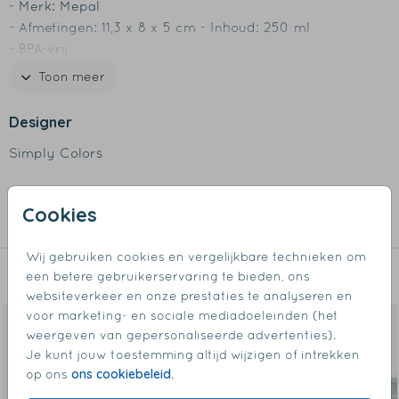
- Merk: Mepal
- Afmetingen: 11,3 x 8 x 5 cm - Inhoud: 250 ml
- BPA-vrij
- Past precies in de Mepal lunchbox medium
Toon meer
- Inclusief fruitvorkje
- Is niet geschikt voor de vaatwasser
Designer
Simply Colors
Collectie
Cookies
Fruitboxjes
Wij gebruiken cookies en vergelijkbare technieken om
een betere gebruikerservaring te bieden, ons
Dit vind je misschien ook leuk
websiteverkeer en onze prestaties te analyseren en
voor marketing- en sociale mediadoeleinden (het
weergeven van gepersonaliseerde advertenties).
Je kunt jouw toestemming altijd wijzigen of intrekken
ons cookiebeleid
op ons
.