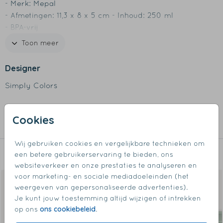
- Merk: Mepal
- Afmetingen: 11,3 x 8 x 5 cm - Inhoud: 250 ml
- BPA-vrij
- Past precies in de Mepal lunchbox medium
Toon meer
- Inclusief fruitvorkje
- Is niet geschikt voor de vaatwasser
Designer
Simply Colors
Collectie
Cookies
Fruitboxjes
Wij gebruiken cookies en vergelijkbare technieken om
een betere gebruikerservaring te bieden, ons
Dit vind je misschien ook leuk
websiteverkeer en onze prestaties te analyseren en
voor marketing- en sociale mediadoeleinden (het
weergeven van gepersonaliseerde advertenties).
Je kunt jouw toestemming altijd wijzigen of intrekken
ons cookiebeleid
op ons
.