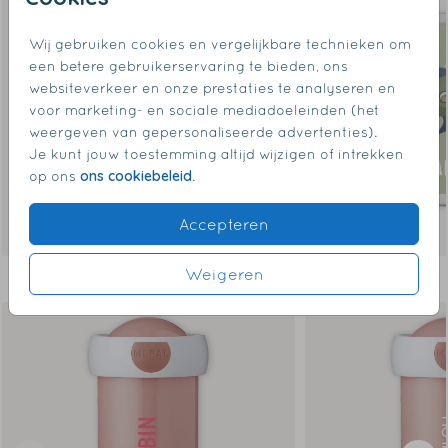
Wij gebruiken cookies en vergelijkbare technieken om
een betere gebruikerservaring te bieden, ons
websiteverkeer en onze prestaties te analyseren en
voor marketing- en sociale mediadoeleinden (het
weergeven van gepersonaliseerde advertenties).
Je kunt jouw toestemming altijd wijzigen of intrekken
ons cookiebeleid
op ons
.
Accepteren
Weigeren
Dit vind je misschien ook leuk