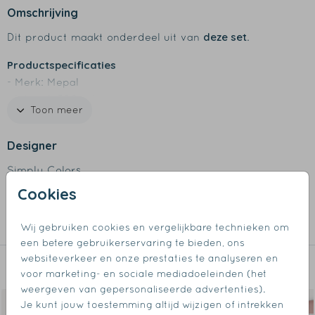
Omschrijving
deze set
Dit product maakt onderdeel uit van
.
Productspecificaties
- Merk: Mepal
- Inhoud: 300 ml
Toon meer
- BPA-vrij
- Lekdicht
Designer
- Met draaidop
- Makkelijk demonteerbaar
Simply Colors
- Bij voorkeur afwassen met de hand of tot 60 graden
Cookies
Collectie
in de vaatwasser
Drinkflessen
Wij gebruiken cookies en vergelijkbare technieken om
een betere gebruikerservaring te bieden, ons
websiteverkeer en onze prestaties te analyseren en
Dit vind je misschien ook leuk
voor marketing- en sociale mediadoeleinden (het
weergeven van gepersonaliseerde advertenties).
Je kunt jouw toestemming altijd wijzigen of intrekken