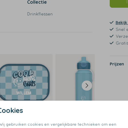
Collectie
Drinkflessen
Bekijk
Snel 
Verze
Grati
de
Prijzen
Cookies
Wij gebruiken cookies en vergelijkbare technieken om een