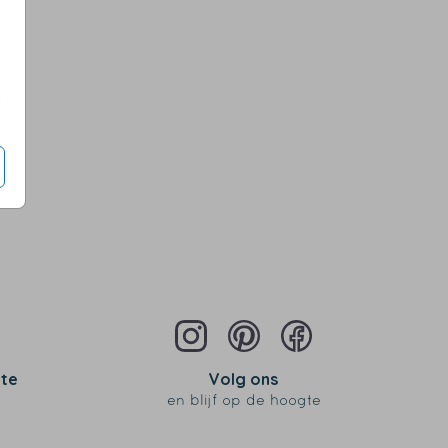
s
 te
Volg ons
en blijf op de hoogte