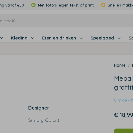
ing vanaf €50
Met foto's, eigen tekst of print
Snel en makke
Kleding
Eten en drinken
Speelgoed
S
Mepal
graffi
Ontdek hi
Designer
€ 18,9
Simply Colors