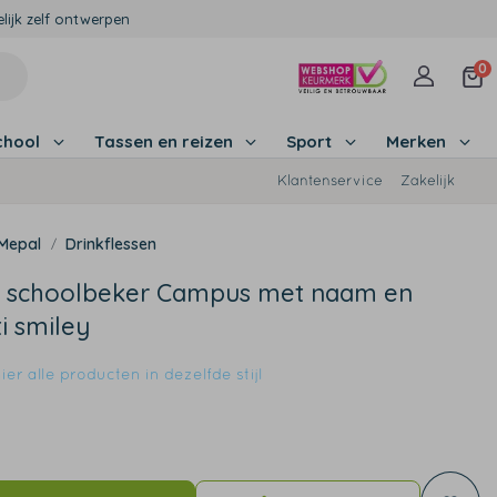
lijk zelf ontwerpen
0
chool
Tassen en reizen
Sport
Merken
Klantenservice
Zakelijk
Mepal
Drinkflessen
 schoolbeker Campus met naam en
ti smiley
er alle producten in dezelfde stijl
9