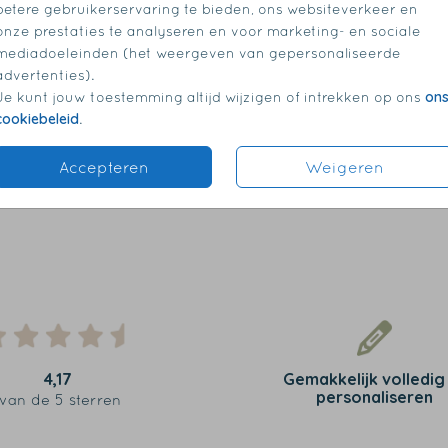
betere gebruikerservaring te bieden, ons websiteverkeer en
onze prestaties te analyseren en voor marketing- en sociale
mediadoeleinden (het weergeven van gepersonaliseerde
advertenties).
on
Je kunt jouw toestemming altijd wijzigen of intrekken op ons
cookiebeleid
.
Accepteren
Weigeren
4,17
Gemakkelijk volledig
personaliseren
van de 5 sterren