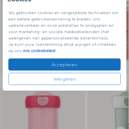
Wij gebruiken cookies en vergelijkbare technieken om
een betere gebruikerservaring te bieden, ons
websiteverkeer en onze prestaties te analyseren en
voor marketing- en sociale mediadoeleinden (het
weergeven van gepersonaliseerde advertenties).
Je kunt jouw toestemming altijd wijzigen of intrekken
ons cookiebeleid
op ons
.
Accepteren
Weigeren
Dit vind je misschien ook leuk