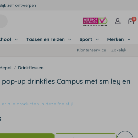
lijk zelf ontwerpen
0
chool
Tassen en reizen
Sport
Merken
Klantenservice
Zakelijk
Mepal
Drinkflessen
 pop-up drinkfles Campus met smiley en
er alle producten in dezelfde stijl
9