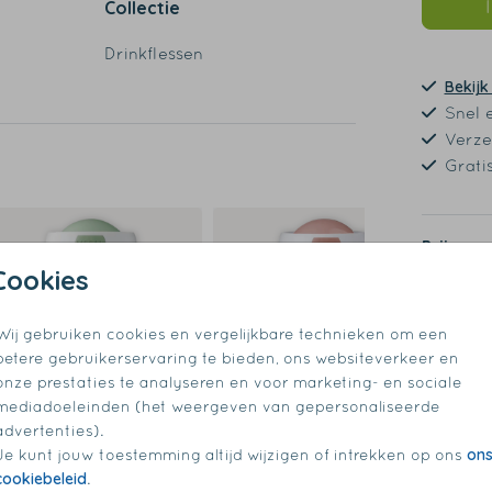
Collectie
Drinkflessen
Bekijk
Snel 
Verze
Grati
de
Prijzen
Cookies
Wij gebruiken cookies en vergelijkbare technieken om een
betere gebruikerservaring te bieden, ons websiteverkeer en
onze prestaties te analyseren en voor marketing- en sociale
mediadoeleinden (het weergeven van gepersonaliseerde
advertenties).
on
Je kunt jouw toestemming altijd wijzigen of intrekken op ons
cookiebeleid
.