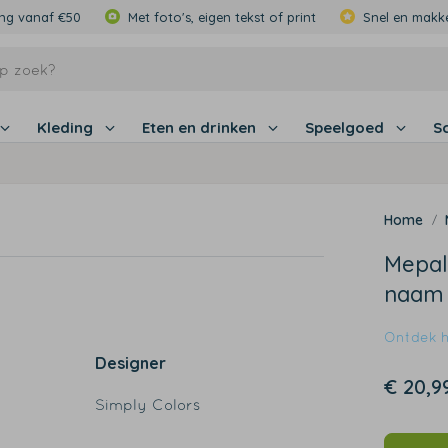
ing vanaf €50
Met foto's, eigen tekst of print
Snel en makke
Kleding
Eten en drinken
Speelgoed
S
Mepal
naam
Ontdek hi
Designer
€ 20,9
Simply Colors