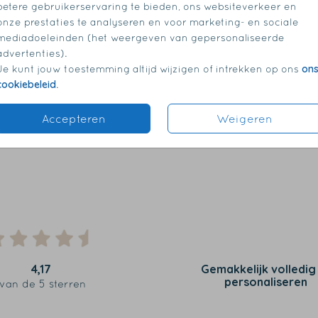
betere gebruikerservaring te bieden, ons websiteverkeer en
onze prestaties te analyseren en voor marketing- en sociale
mediadoeleinden (het weergeven van gepersonaliseerde
advertenties).
on
Je kunt jouw toestemming altijd wijzigen of intrekken op ons
cookiebeleid
.
Accepteren
Weigeren
4,17
Gemakkelijk volledig
personaliseren
van de 5 sterren