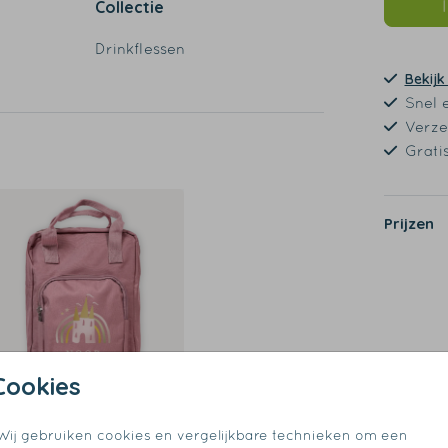
Collectie
Drinkflessen
Bekijk
Snel 
Verze
Grati
de
Prijzen
Cookies
Wij gebruiken cookies en vergelijkbare technieken om een