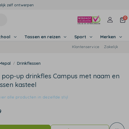
lijk zelf ontwerpen
0
chool
Tassen en reizen
Sport
Merken
Klantenservice
Zakelijk
Mepal
Drinkflessen
 pop-up drinkfles Campus met naam en
ssen kasteel
er alle producten in dezelfde stijl
9