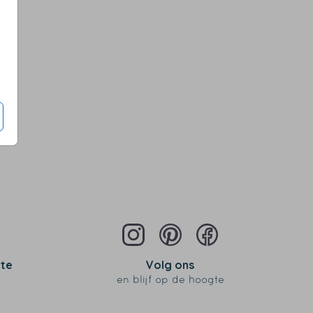
s
 te
Volg ons
en blijf op de hoogte