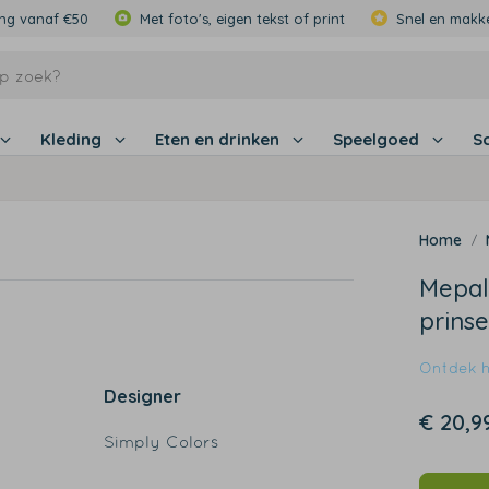
ing vanaf €50
Met foto's, eigen tekst of print
Snel en makke
Kleding
Eten en drinken
Speelgoed
S
Mepal
prinse
Ontdek hi
Designer
€ 20,9
Simply Colors