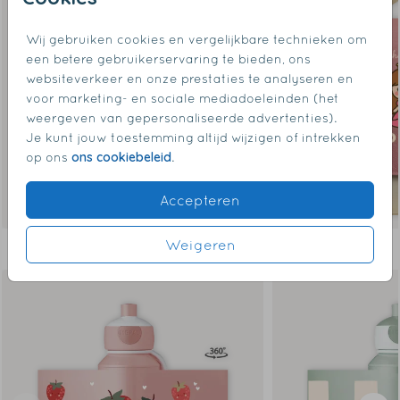
Wij gebruiken cookies en vergelijkbare technieken om
een betere gebruikerservaring te bieden, ons
websiteverkeer en onze prestaties te analyseren en
voor marketing- en sociale mediadoeleinden (het
weergeven van gepersonaliseerde advertenties).
Je kunt jouw toestemming altijd wijzigen of intrekken
ons cookiebeleid
op ons
.
Accepteren
Weigeren
Dit vind je misschien ook leuk