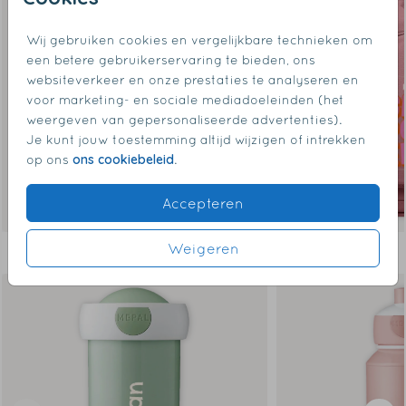
Wij gebruiken cookies en vergelijkbare technieken om
een betere gebruikerservaring te bieden, ons
websiteverkeer en onze prestaties te analyseren en
voor marketing- en sociale mediadoeleinden (het
weergeven van gepersonaliseerde advertenties).
Je kunt jouw toestemming altijd wijzigen of intrekken
ons cookiebeleid
op ons
.
Accepteren
Weigeren
Dit vind je misschien ook leuk