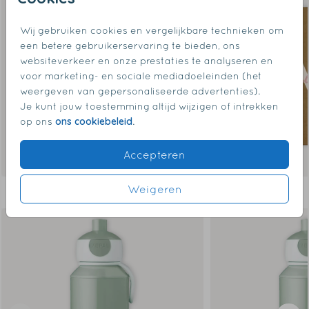
Wij gebruiken cookies en vergelijkbare technieken om
een betere gebruikerservaring te bieden, ons
websiteverkeer en onze prestaties te analyseren en
voor marketing- en sociale mediadoeleinden (het
weergeven van gepersonaliseerde advertenties).
Je kunt jouw toestemming altijd wijzigen of intrekken
ons cookiebeleid
op ons
.
Accepteren
Weigeren
Dit vind je misschien ook leuk