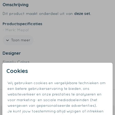
Omschrijving
deze set
Dit product maakt onderdeel uit van
.
Productspecificaties
- Merk: Mepal
- Afmetingen medium: 18,5 x 12 x 6,5 cm
Toon meer
- Afmetingen large: 25,5 x 17 x 6,5 cm
- BPA-vrij
Designer
- Goede afsluiting, het eten blijft lekker vers
- Inclusief verdeelschot
Simply Colors
- Bij voorkeur afwassen met de hand of tot 60 graden
Cookies
Collectie
in de vaatwasser
Broodtrommels
Wij gebruiken cookies en vergelijkbare technieken om
een betere gebruikerservaring te bieden, ons
websiteverkeer en onze prestaties te analyseren en
Dit vind je misschien ook leuk
voor marketing- en sociale mediadoeleinden (het
weergeven van gepersonaliseerde advertenties).
Je kunt jouw toestemming altijd wijzigen of intrekken