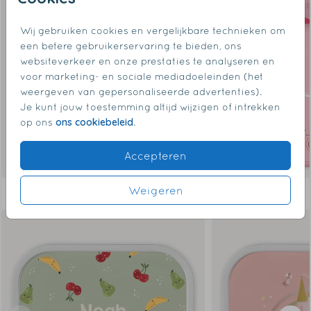
Wij gebruiken cookies en vergelijkbare technieken om
een betere gebruikerservaring te bieden, ons
websiteverkeer en onze prestaties te analyseren en
voor marketing- en sociale mediadoeleinden (het
weergeven van gepersonaliseerde advertenties).
Je kunt jouw toestemming altijd wijzigen of intrekken
ons cookiebeleid
op ons
.
Accepteren
Weigeren
Dit vind je misschien ook leuk