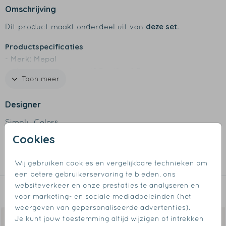
Omschrijving
deze set
Dit product maakt onderdeel uit van
.
Productspecificaties
- Merk: Mepal
- Afmetingen medium: 18,5 x 12 x 6,5 cm
Toon meer
- Afmetingen large: 25,5 x 17 x 6,5 cm
- BPA-vrij
Designer
- Goede afsluiting, het eten blijft lekker vers
- Inclusief verdeelschot
Simply Colors
- Bij voorkeur afwassen met de hand of tot 60 graden
Cookies
Collectie
in de vaatwasser
Broodtrommels
Wij gebruiken cookies en vergelijkbare technieken om
een betere gebruikerservaring te bieden, ons
websiteverkeer en onze prestaties te analyseren en
Dit vind je misschien ook leuk
voor marketing- en sociale mediadoeleinden (het
weergeven van gepersonaliseerde advertenties).
Je kunt jouw toestemming altijd wijzigen of intrekken