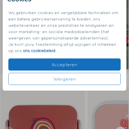
Wij gebruiken cookies en vergelijkbare technieken om
een betere gebruikerservaring te bieden, ons
websiteverkeer en onze prestaties te analyseren en
voor marketing- en sociale mediadoeleinden (het
weergeven van gepersonaliseerde advertenties).
Je kunt jouw toestemming altijd wijzigen of intrekken
ons cookiebeleid
op ons
.
Accepteren
Weigeren
Dit vind je misschien ook leuk