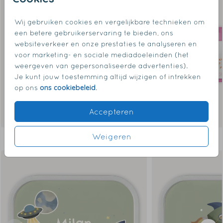
Wij gebruiken cookies en vergelijkbare technieken om
een betere gebruikerservaring te bieden, ons
websiteverkeer en onze prestaties te analyseren en
voor marketing- en sociale mediadoeleinden (het
weergeven van gepersonaliseerde advertenties).
Je kunt jouw toestemming altijd wijzigen of intrekken
ons cookiebeleid
op ons
.
Accepteren
Weigeren
Dit vind je misschien ook leuk