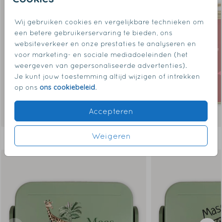
Wij gebruiken cookies en vergelijkbare technieken om
een betere gebruikerservaring te bieden, ons
websiteverkeer en onze prestaties te analyseren en
voor marketing- en sociale mediadoeleinden (het
weergeven van gepersonaliseerde advertenties).
Je kunt jouw toestemming altijd wijzigen of intrekken
ons cookiebeleid
op ons
.
Accepteren
Weigeren
Dit vind je misschien ook leuk