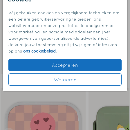
Wij gebruiken cookies en vergelijkbare technieken om
een betere gebruikerservaring te bieden, ons
websiteverkeer en onze prestaties te analyseren en
voor marketing- en sociale mediadoeleinden (het
weergeven van gepersonaliseerde advertenties).
Je kunt jouw toestemming altijd wijzigen of intrekken
ons cookiebeleid
op ons
.
Accepteren
Weigeren
Dit vind je misschien ook leuk