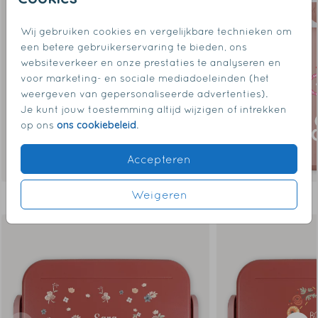
Wij gebruiken cookies en vergelijkbare technieken om
een betere gebruikerservaring te bieden, ons
websiteverkeer en onze prestaties te analyseren en
voor marketing- en sociale mediadoeleinden (het
weergeven van gepersonaliseerde advertenties).
Je kunt jouw toestemming altijd wijzigen of intrekken
ons cookiebeleid
op ons
.
Accepteren
Weigeren
Dit vind je misschien ook leuk