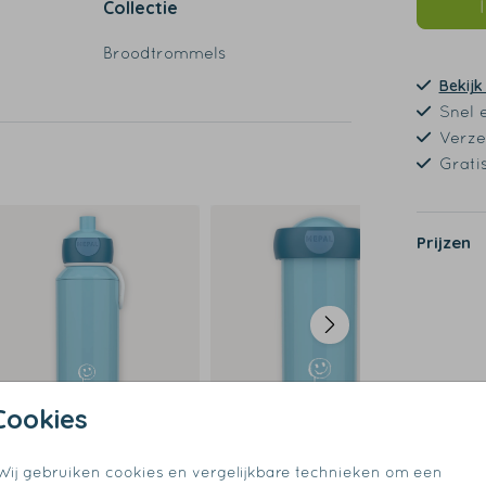
Collectie
Broodtrommels
Bekijk
Snel 
Verze
Grati
de
Prijzen
Cookies
Wij gebruiken cookies en vergelijkbare technieken om een