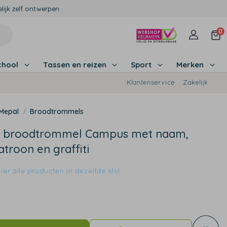
lijk zelf ontwerpen
0
chool
Tassen en reizen
Sport
Merken
Klantenservice
Zakelijk
Mepal
Broodtrommels
 broodtrommel Campus met naam,
troon en graffiti
er alle producten in dezelfde stijl