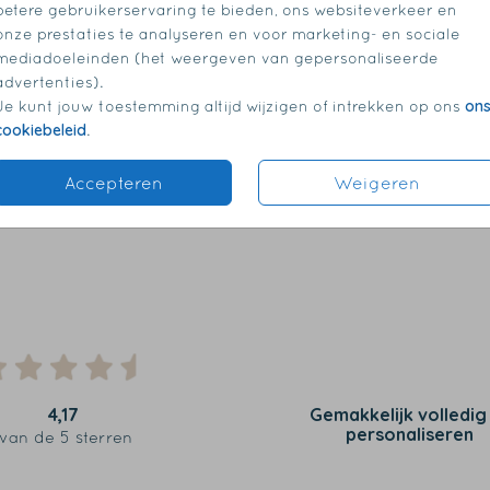
betere gebruikerservaring te bieden, ons websiteverkeer en
onze prestaties te analyseren en voor marketing- en sociale
mediadoeleinden (het weergeven van gepersonaliseerde
advertenties).
on
Je kunt jouw toestemming altijd wijzigen of intrekken op ons
cookiebeleid
.
Accepteren
Weigeren
4,17
Gemakkelijk volledig
personaliseren
van de 5 sterren