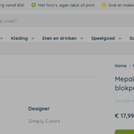
ing vanaf €50
Met foto's, eigen tekst of print
Snel en makke
Kleding
Eten en drinken
Speelgoed
S
Mepal
blokpa
Ontdek hi
Designer
€ 17,99
Simply Colors