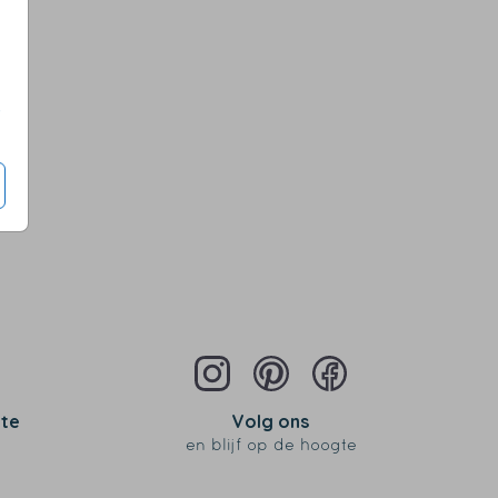
s
 te
Volg ons
en blijf op de hoogte