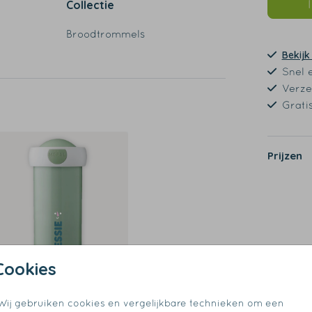
Collectie
Broodtrommels
Bekijk
Snel 
Verze
Grati
Prijzen
de
Cookies
Wij gebruiken cookies en vergelijkbare technieken om een