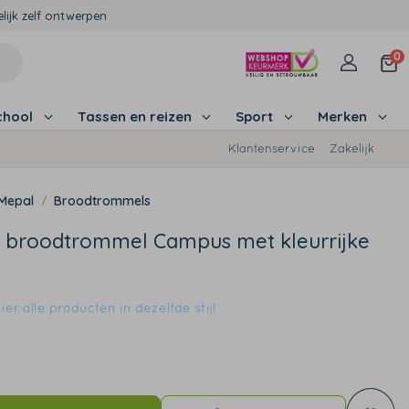
lijk zelf ontwerpen
0
chool
Tassen en reizen
Sport
Merken
Klantenservice
Zakelijk
Mepal
Broodtrommels
 broodtrommel Campus met kleurrijke
er alle producten in dezelfde stijl