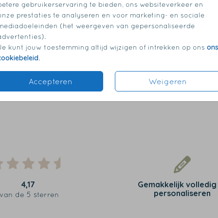
betere gebruikerservaring te bieden, ons websiteverkeer en
onze prestaties te analyseren en voor marketing- en sociale
mediadoeleinden (het weergeven van gepersonaliseerde
advertenties).
on
Je kunt jouw toestemming altijd wijzigen of intrekken op ons
cookiebeleid
.
Accepteren
Weigeren
4,17
Gemakkelijk volledig
personaliseren
van de 5 sterren