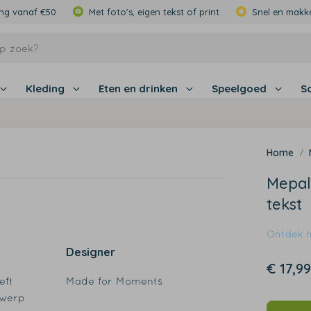
ing vanaf €50
Met foto's, eigen tekst of print
Snel en makke
Kleding
Eten en drinken
Speelgoed
S
Mepal
tekst
Ontdek hi
Designer
€ 17,99
eft
Made for Moments
ntwerp