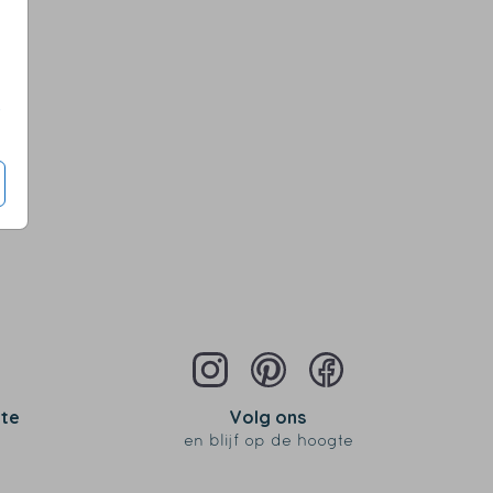
s
 te
Volg ons
en blijf op de hoogte