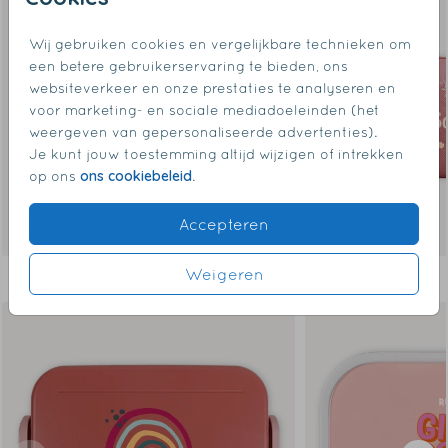
Wij gebruiken cookies en vergelijkbare technieken om
een betere gebruikerservaring te bieden, ons
websiteverkeer en onze prestaties te analyseren en
voor marketing- en sociale mediadoeleinden (het
weergeven van gepersonaliseerde advertenties).
Je kunt jouw toestemming altijd wijzigen of intrekken
ons cookiebeleid
op ons
.
Accepteren
Weigeren
Dit vind je misschien ook leuk