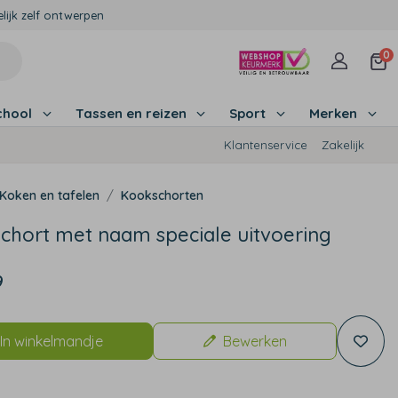
lijk zelf ontwerpen
0
chool
Tassen en reizen
Sport
Merken
Klantenservice
Zakelijk
Koken en tafelen
Kookschorten
chort met naam speciale uitvoering
9
In winkelmandje
Bewerken