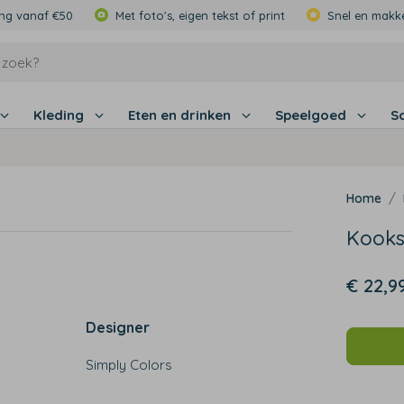
ing vanaf €50
Met foto's, eigen tekst of print
Snel en makke
Kleding
Eten en drinken
Speelgoed
S
Kooks
€ 22,9
Designer
Simply Colors