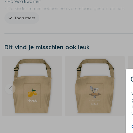
- Horeca kwaliteit
- De kinder maten hebben een verstelbare gesp in de hals
- Wassen op maximaal 30 graden
Toon meer
- Niet geschikt voor de wasdroger
- Maat kind: 6-12 jaar 59 x 70 cm
- Maat volwassenen: 70 x 100 x cm
Dit vind je misschien ook leuk