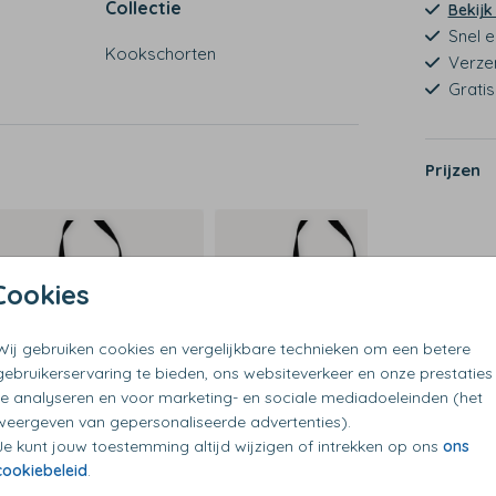
Collectie
Bekijk
Snel e
Kookschorten
Verze
Grati
Prijzen
Cookies
Wij gebruiken cookies en vergelijkbare technieken om een betere
gebruikerservaring te bieden, ons websiteverkeer en onze prestaties
te analyseren en voor marketing- en sociale mediadoeleinden (het
weergeven van gepersonaliseerde advertenties).
Je kunt jouw toestemming altijd wijzigen of intrekken op ons
ons
cookiebeleid
.