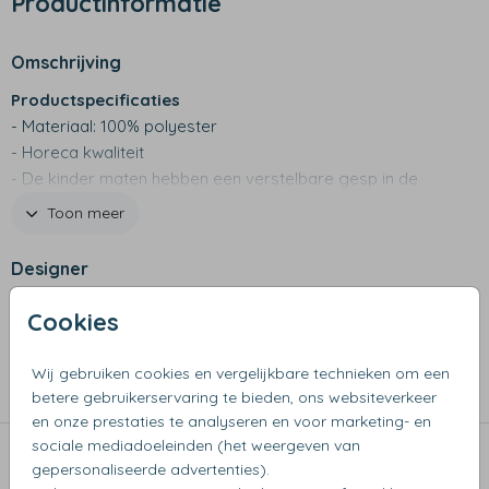
Productinformatie
Omschrijving
Productspecificaties
- Materiaal: 100% polyester
- Horeca kwaliteit
- De kinder maten hebben een verstelbare gesp in de
hals
Toon meer
- Wassen op maximaal 30 graden
- Niet geschikt voor de wasdroger
Designer
Simply Colors
Cookies
Collectie
Wij gebruiken cookies en vergelijkbare technieken om een
Kookschorten
betere gebruikerservaring te bieden, ons websiteverkeer
en onze prestaties te analyseren en voor marketing- en
sociale mediadoeleinden (het weergeven van
Dit vind je misschien ook leuk
gepersonaliseerde advertenties).