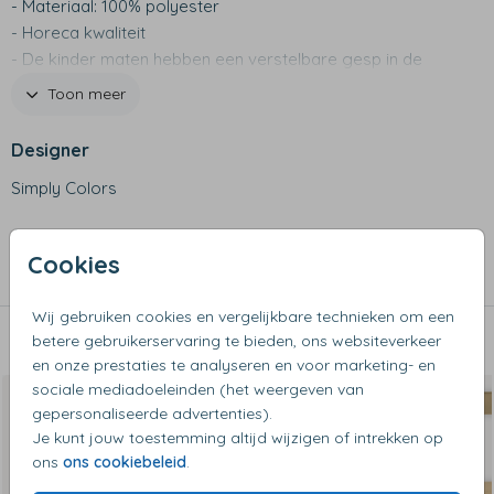
- Materiaal: 100% polyester
- Horeca kwaliteit
- De kinder maten hebben een verstelbare gesp in de
hals
Toon meer
- Wassen op maximaal 30 graden
- Niet geschikt voor de wasdroger
Designer
- Maat kind: 6-12 jaar 59 x 70 cm
Simply Colors
- Maat volwassenen: 70 x 100 x cm
Collectie
Cookies
Kookschorten
Wij gebruiken cookies en vergelijkbare technieken om een
betere gebruikerservaring te bieden, ons websiteverkeer
Dit vind je misschien ook leuk
en onze prestaties te analyseren en voor marketing- en
sociale mediadoeleinden (het weergeven van
gepersonaliseerde advertenties).
Je kunt jouw toestemming altijd wijzigen of intrekken op
ons
ons cookiebeleid
.