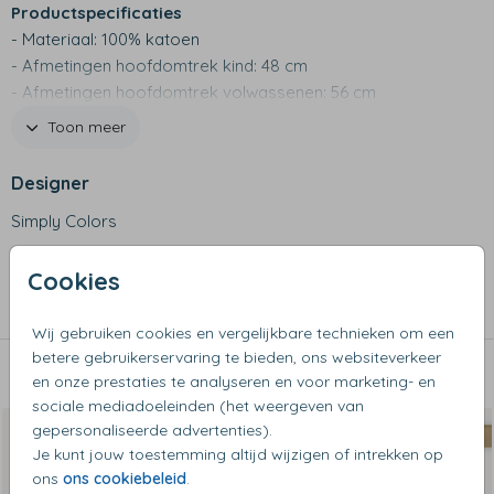
Productspecificaties
- Materiaal: 100% katoen
- Afmetingen hoofdomtrek kind: 48 cm
- Afmetingen hoofdomtrek volwassenen: 56 cm
- Verstelbaar met klittenband
Toon meer
- Maat kind: 6-12 jaar 59 x 70 cm
- Maat volwassenen: 70 x 100 x cm
Designer
Simply Colors
Collectie
Cookies
Kookschorten
Wij gebruiken cookies en vergelijkbare technieken om een
betere gebruikerservaring te bieden, ons websiteverkeer
Dit vind je misschien ook leuk
en onze prestaties te analyseren en voor marketing- en
sociale mediadoeleinden (het weergeven van
gepersonaliseerde advertenties).
Je kunt jouw toestemming altijd wijzigen of intrekken op
ons
ons cookiebeleid
.