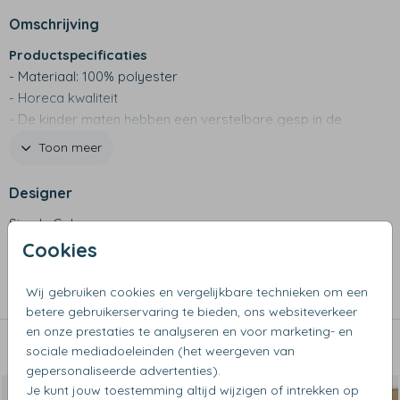
Omschrijving
Productspecificaties
- Materiaal: 100% polyester
- Horeca kwaliteit
- De kinder maten hebben een verstelbare gesp in de
hals
Toon meer
- Wassen op maximaal 30 graden
- Niet geschikt voor de wasdroger
Designer
Simply Colors
Cookies
Collectie
Wij gebruiken cookies en vergelijkbare technieken om een
Kookschorten
betere gebruikerservaring te bieden, ons websiteverkeer
en onze prestaties te analyseren en voor marketing- en
sociale mediadoeleinden (het weergeven van
Dit vind je misschien ook leuk
gepersonaliseerde advertenties).
Je kunt jouw toestemming altijd wijzigen of intrekken op