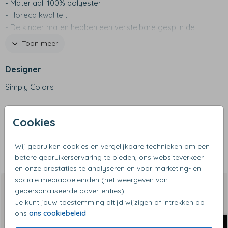
- Materiaal: 100% polyester
- Horeca kwaliteit
- De kinder maten hebben een verstelbare gesp in de
hals
Toon meer
- Wassen op maximaal 30 graden
- Niet geschikt voor de wasdroger
Designer
- Maat kind: 6-12 jaar 59 x 70 cm
Simply Colors
- Maat volwassenen: 70 x 100 x cm
Collectie
Cookies
Kookschorten
Wij gebruiken cookies en vergelijkbare technieken om een
betere gebruikerservaring te bieden, ons websiteverkeer
Dit vind je misschien ook leuk
en onze prestaties te analyseren en voor marketing- en
sociale mediadoeleinden (het weergeven van
gepersonaliseerde advertenties).
Je kunt jouw toestemming altijd wijzigen of intrekken op
ons
ons cookiebeleid
.