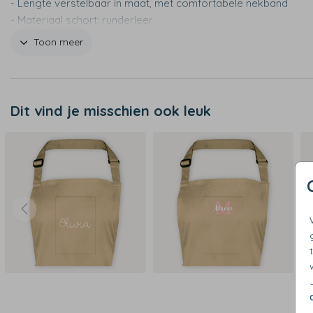
- Lengte verstelbaar in maat, met comfortabele nekband
- Materiaal schort: runderleer
- Materiaal riemen en banden: buffelleer
Toon meer
- Riemsluiting handdoeklus
Dit vind je misschien ook leuk