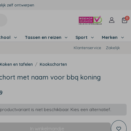
lijk zelf ontwerpen
0
chool
Tassen en reizen
Sport
Merken
Klantenservice
Zakelijk
Koken en tafelen
Kookschorten
chort met naam voor bbq koning
9
roductvariant is niet beschikbaar. Kies een alternatief.
In winkelmandje