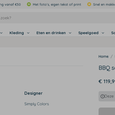
ing vanaf €50
Met foto's, eigen tekst of print
Snel en makke
Kleding
Eten en drinken
Speelgoed
S
BBQ s
€ 119,9
Designer
Deze p
Simply Colors