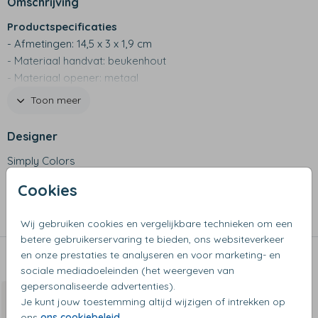
Omschrijving
Productspecificaties
- Afmetingen: 14,5 x 3 x 1,9 cm
- Materiaal handvat: beukenhout
- Materiaal opener: metaal
- Design wordt in het handvat gegraveerd
Toon meer
- Niet geschikt voor de vaatwasser
Designer
Simply Colors
Cookies
Collectie
Keukengerei
Wij gebruiken cookies en vergelijkbare technieken om een
betere gebruikerservaring te bieden, ons websiteverkeer
en onze prestaties te analyseren en voor marketing- en
Dit vind je misschien ook leuk
sociale mediadoeleinden (het weergeven van
gepersonaliseerde advertenties).
Je kunt jouw toestemming altijd wijzigen of intrekken op
ons
ons cookiebeleid
.