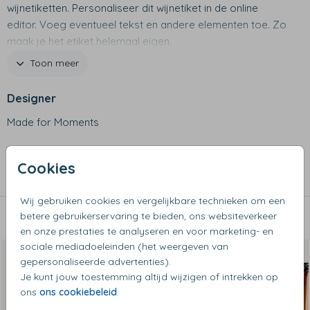
wijnetiketten. Personaliseer dit wijnetiket in de online
editor. Voeg eventueel tekst en andere elementen toe. Zo
maak je het etiket helemaal eigen.
Toon meer
Specificaties:
• 5 etiketten per vel
Designer
• Gedrukt op mat stickermateriaal
Made for Moments
Collectie
Cookies
Fles etiket
Wij gebruiken cookies en vergelijkbare technieken om een
betere gebruikerservaring te bieden, ons websiteverkeer
Dit vind je misschien ook leuk
en onze prestaties te analyseren en voor marketing- en
sociale mediadoeleinden (het weergeven van
gepersonaliseerde advertenties).
Je kunt jouw toestemming altijd wijzigen of intrekken op
ons
ons cookiebeleid
.