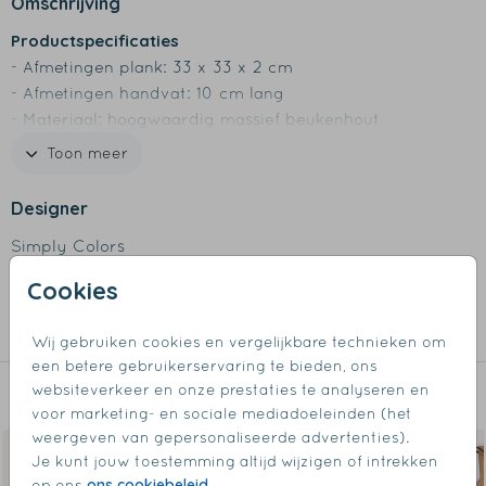
Omschrijving
Productspecificaties
- Afmetingen plank: 33 x 33 x 2 cm
- Afmetingen handvat: 10 cm lang
- Materiaal: hoogwaardig massief beukenhout
- Design wordt in de plank gegraveerd
Toon meer
- Inclusief leren koord
- Voorzien van voedselveilig keurmerk
Designer
- Niet geschikt voor de vaatwasser
Simply Colors
- Betreft natuur product dus kleur en afwerking kan
licht verschillen
Cookies
Collectie
Borrelplanken
Wij gebruiken cookies en vergelijkbare technieken om
een betere gebruikerservaring te bieden, ons
websiteverkeer en onze prestaties te analyseren en
Dit vind je misschien ook leuk
voor marketing- en sociale mediadoeleinden (het
weergeven van gepersonaliseerde advertenties).
Je kunt jouw toestemming altijd wijzigen of intrekken
ons cookiebeleid
op ons
.