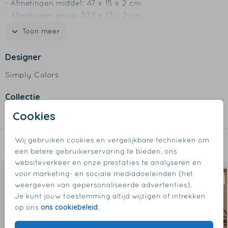
- Afmetingen middel: 47 x 15 x 2 cm
- Afmetingen groot: 57,5 x 17 x 2 cm
- Materiaal: hoogwaardig massief beukenhout
Toon meer
- Design wordt in de plank gegraveerd
- Inclusief leren koord
Designer
- Voorzien van voedselveilig keurmerk
Simply Colors
- Niet geschikt voor de vaatwasser
- Betreft natuur product dus kleur en afwerking kan
Collectie
licht verschillen
Cookies
Borrelplanken
Wij gebruiken cookies en vergelijkbare technieken om
Dit vind je misschien ook leuk
een betere gebruikerservaring te bieden, ons
websiteverkeer en onze prestaties te analyseren en
voor marketing- en sociale mediadoeleinden (het
weergeven van gepersonaliseerde advertenties).
Je kunt jouw toestemming altijd wijzigen of intrekken
ons cookiebeleid
op ons
.