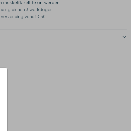
n makkelijk zelf te ontwerpen
nding binnen 3 werkdagen
s verzending vanaf €50