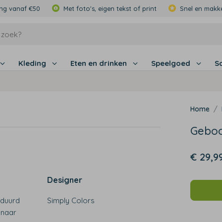
ing vanaf €50
Met foto's, eigen tekst of print
Snel en makke
Kleding
Eten en drinken
Speelgoed
S
Geboo
€ 29,9
Designer
rduurd
Simply Colors
 naar