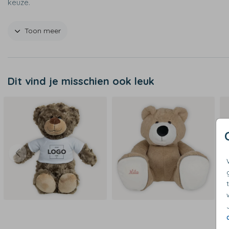
keuze.
Productspecificaties
Toon meer
- Afmetingen: 45 cm
- Materiaal: 100% polyester
- Voetzooltjes worden geborduurd en kunnen worden afgerit
Dit vind je misschien ook leuk