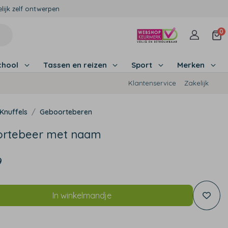
lijk zelf ontwerpen
0
chool
Tassen en reizen
Sport
Merken
Klantenservice
Zakelijk
Knuffels
Geboorteberen
rtebeer met naam
9
In winkelmandje