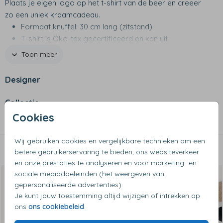
Plaats je eigen logo op het t-shirt van de beer en creeer
zo een uniek kraamcadeau.
Formaat knuffel: 30 cm lang (zitstand)
T-shirt is Öko-tex gecertificeerd en kan uit
Wasinstructie t-shirt: 30 graden, voorzichtige was
Toon meer
Designer
Collectie
Cookies
Geboorteberen
Wij gebruiken cookies en vergelijkbare technieken om een
betere gebruikerservaring te bieden, ons websiteverkeer
Dit vind je misschien ook leuk
en onze prestaties te analyseren en voor marketing- en
sociale mediadoeleinden (het weergeven van
gepersonaliseerde advertenties).
Je kunt jouw toestemming altijd wijzigen of intrekken op
ons
ons cookiebeleid
.