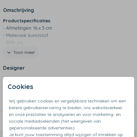
Omschrijving
Productspecificaties
- Afmetingen: 16 x 3 cm
- Materiaal: kunststof
- BPA-vrij
- Een driedelige set met een mes, vork en lepel
Toon meer
- Niet geschikt voor de vaatwasser, met de hand
afwassen
Designer
- Ontdek ook de andere producten van het kinderservies!
Simply Colors
Cookies
Collectie
Wij gebruiken cookies en vergelijkbare technieken om een
Bestek
betere gebruikerservaring te bieden, ons websiteverkeer
en onze prestaties te analyseren en voor marketing- en
sociale mediadoeleinden (het weergeven van
Dit vind je misschien ook leuk
gepersonaliseerde advertenties).
Je kunt jouw toestemming altijd wijzigen of intrekken op