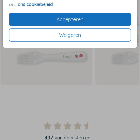
ons
ons cookiebeleid
.
Accepteren
Weigeren
4,17
van de 5 sterren