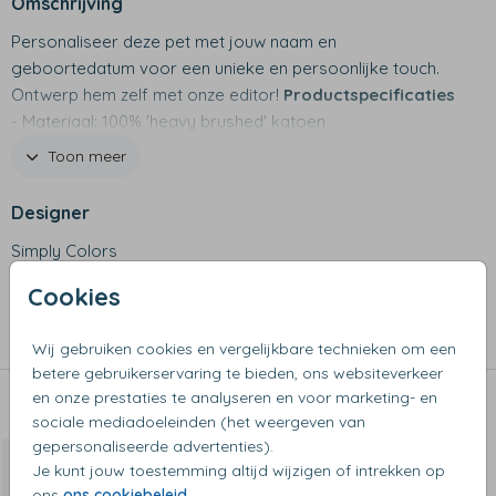
Omschrijving
Personaliseer deze pet met jouw naam en
geboortedatum voor een unieke en persoonlijke touch.
Ontwerp hem zelf met onze editor!
Productspecificaties
- Materiaal: 100% 'heavy brushed' katoen
- Hoofdomtrek kind: ca. 53 cm
Toon meer
- Hoofdomtrek volwassenen: ca. 56 cm
- Kinderpet geschikt voor kinderen van 5-12 jaar
Designer
- Breedte is verstelbaar met klitteband
Simply Colors
Cookies
Collectie
Petten
Wij gebruiken cookies en vergelijkbare technieken om een
betere gebruikerservaring te bieden, ons websiteverkeer
en onze prestaties te analyseren en voor marketing- en
Dit vind je misschien ook leuk
sociale mediadoeleinden (het weergeven van
gepersonaliseerde advertenties).
Je kunt jouw toestemming altijd wijzigen of intrekken op
ons
ons cookiebeleid
.