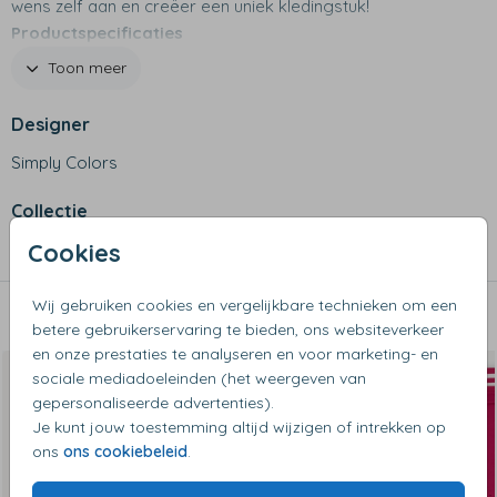
wens zelf aan en creëer een uniek kledingstuk!
Productspecificaties
- Materiaal: 70% katoen, 30% polyester
Toon meer
- Wassen op maximaal 30 graden
- Niet geschikt voor de wasdroger
Designer
- Met zakken en drukknopen
Simply Colors
- Met contrasterende witte mouwen
Collectie
Cookies
Baseball vesten
Wij gebruiken cookies en vergelijkbare technieken om een
Dit vind je misschien ook leuk
betere gebruikerservaring te bieden, ons websiteverkeer
en onze prestaties te analyseren en voor marketing- en
sociale mediadoeleinden (het weergeven van
gepersonaliseerde advertenties).
Je kunt jouw toestemming altijd wijzigen of intrekken op
ons
ons cookiebeleid
.