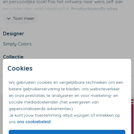
en persoonlijke look! Pas het ontwerp naar wens zelf aan
en creëer een uniek kledingstuk.
Productspecificaties
- Materiaal: 70% katoen, 30% polyester
Toon meer
- Wassen op maximaal 30 graden
- Niet geschikt voor de wasdroger
Designer
- Met zakken en drukknopen
Simply Colors
- Met contrasterende witte mouwen
Collectie
Cookies
Baseball vesten
Wij gebruiken cookies en vergelijkbare technieken om een
Dit vind je misschien ook leuk
betere gebruikerservaring te bieden, ons websiteverkeer
en onze prestaties te analyseren en voor marketing- en
sociale mediadoeleinden (het weergeven van
gepersonaliseerde advertenties).
Je kunt jouw toestemming altijd wijzigen of intrekken op
ons
ons cookiebeleid
.