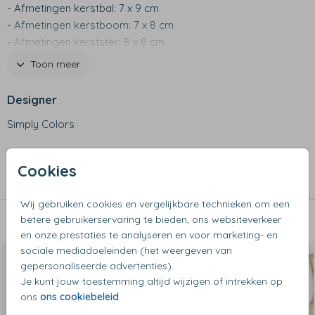
- Afmetingen kerstbal: 7 x 9 cm
- Afmetingen kerstboom: 7 x 8 cm
- Afmetingen kerstster: 8 x 8 cm
- Materiaal: hout
Toon meer
- Rechtstreeks bedrukt op hout
Designer
Simply Colors
Collectie
Cookies
Kerstornamenten
Wij gebruiken cookies en vergelijkbare technieken om een
betere gebruikerservaring te bieden, ons websiteverkeer
Dit vind je misschien ook leuk
en onze prestaties te analyseren en voor marketing- en
sociale mediadoeleinden (het weergeven van
gepersonaliseerde advertenties).
Je kunt jouw toestemming altijd wijzigen of intrekken op
ons
ons cookiebeleid
.