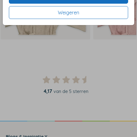
Weigeren
4,17
van de 5 sterren
Blogs & Inspiratie