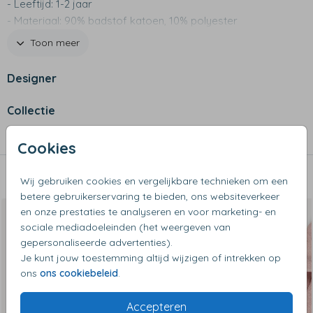
- Leeftijd: 1-2 jaar
- Materiaal: 90% badstof katoen, 10% polyester
- Naam wordt geborduurd, daarom kindvriendelijk!
Toon meer
- Wassen op maximaal 40 graden
- Niet geschikt voor de wasdroger
Designer
- Let op: het borduurstiksel is zichtbaar aan de achterzijde
van het oor
Collectie
Kinderbadjassen
Cookies
Dit vind je misschien ook leuk
Wij gebruiken cookies en vergelijkbare technieken om een
betere gebruikerservaring te bieden, ons websiteverkeer
en onze prestaties te analyseren en voor marketing- en
sociale mediadoeleinden (het weergeven van
gepersonaliseerde advertenties).
Je kunt jouw toestemming altijd wijzigen of intrekken op
ons
ons cookiebeleid
.
Accepteren