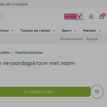
lijk zelf ontwerpen
0
chool
Tassen en reizen
Sport
Merken
Klantenservice
Zakelijk
Jollein
Feestaccessoires
in verjaardagskroon met naam
In winkelmandje