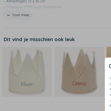
- Afmetingen: 12 x 35 cm
- Materiaal: 100% hydrofiel katoen
- Materiaal vulling: 100% polyester
Toon meer
- Achterzijde vast te strikken met lintje
- Handwas
- Niet geschikt voor in de wasmachine
- Let op: het borduurstiksel is zichtbaar aan de achterzijde
Dit vind je misschien ook leuk