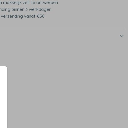
n makkelijk zelf te ontwerpen
nding binnen 3 werkdagen
s verzending vanaf €50