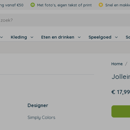
ing vanaf €50
Met foto's, eigen tekst of print
Snel en makke
Kleding
Eten en drinken
Speelgoed
S
Jolle
€ 17,99
Designer
Simply Colors