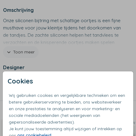
Omschrijving
Onze siliconen bijtring met schattige oortjes is een fijne
musthave voor jouw kleintje tijdens het doorkomen van
de tandjes. De zachte siliconen helpen het tandvlees te
verzachten en de knisperende oortjes maken spelen
extra leuk. Extra bijzonder? Je personaliseert de bijtring
Toon meer
helemaal zelf met een naam of tekst naar keuze.
Designer
Productspecificaties
- Merk: Jollein
Cookies
Collectie
- Afmetingen: 15 x 11cm
Bijtring
- Materiaal: Katoen & siliconen
Wij gebruiken cookies en vergelijkbare technieken om een
- Met oortjes
betere gebruikerservaring te bieden, ons websiteverkeer
en onze prestaties te analyseren en voor marketing- en
Dit vind je misschien ook leuk
sociale mediadoeleinden (het weergeven van
gepersonaliseerde advertenties).
Bijtring
Bij
Je kunt jouw toestemming altijd wijzigen of intrekken op
ons
ons cookiebeleid
.