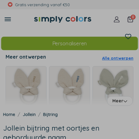
Met foto's, eigen tekst of print
0
Personaliseren
Meer ontwerpen
Alle ontwerpen
Meer
Jollein
Bijtring
Jollein bijtring met oortjes en
geborduurde naam