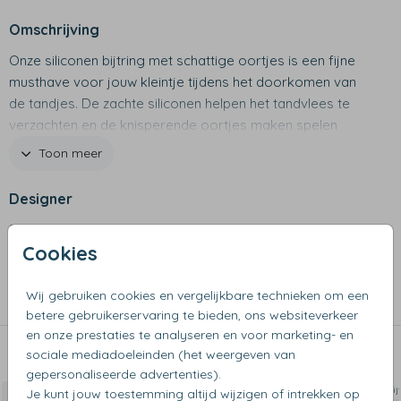
Omschrijving
Onze siliconen bijtring met schattige oortjes is een fijne
musthave voor jouw kleintje tijdens het doorkomen van
de tandjes. De zachte siliconen helpen het tandvlees te
verzachten en de knisperende oortjes maken spelen
extra leuk. Extra bijzonder? Je personaliseert de bijtring
Toon meer
helemaal zelf met een naam of tekst naar keuze.
Designer
Productspecificaties
Simply Colors
- Merk: Jollein
Cookies
- Afmetingen: 15 x 11cm
Collectie
- Materiaal: Katoen & siliconen
Wij gebruiken cookies en vergelijkbare technieken om een
- Met oortjes
Bijtring
betere gebruikerservaring te bieden, ons websiteverkeer
en onze prestaties te analyseren en voor marketing- en
sociale mediadoeleinden (het weergeven van
Dit vind je misschien ook leuk
gepersonaliseerde advertenties).
Bijtring
Bij
Je kunt jouw toestemming altijd wijzigen of intrekken op