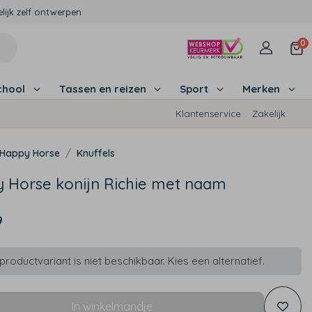
lijk zelf ontwerpen
0
chool
Tassen en reizen
Sport
Merken
Klantenservice
Zakelijk
Happy Horse
Knuffels
 Horse konijn Richie met naam
9
roductvariant is niet beschikbaar. Kies een alternatief.
In winkelmandje