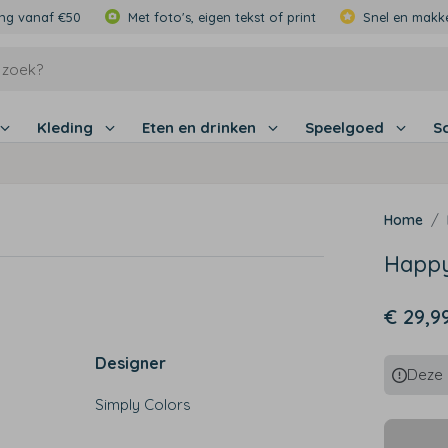
ing vanaf €50
Met foto's, eigen tekst of print
Snel en makke
Kleding
Eten en drinken
Speelgoed
S
Happy
€ 29,9
Designer
Deze p
Simply Colors