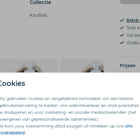
Collectie
Knuffels
Bekijk
Snel e
Verze
Grati
 het
Prijzen
Cookies
Wij gebruiken cookies en vergelijkbare technieken om een betere
gebruikerservaring te bieden, ons websiteverkeer en onze prestaties
te analyseren en voor marketing- en sociale mediadoeleinden (het
weergeven van gepersonaliseerde advertenties).
Je kunt jouw toestemming altijd wijzigen of intrekken op ons
ons
cookiebeleid
.