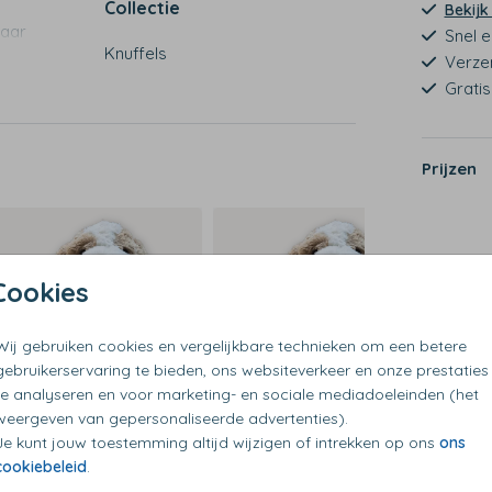
Collectie
Bekijk
naar
Snel e
Knuffels
Verze
au.
Grati
Prijzen
Cookies
Wij gebruiken cookies en vergelijkbare technieken om een betere
gebruikerservaring te bieden, ons websiteverkeer en onze prestaties
 het
te analyseren en voor marketing- en sociale mediadoeleinden (het
weergeven van gepersonaliseerde advertenties).
Je kunt jouw toestemming altijd wijzigen of intrekken op ons
ons
cookiebeleid
.