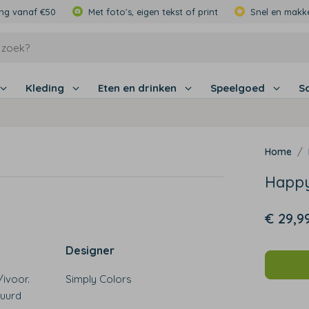
ing vanaf €50
Met foto's, eigen tekst of print
Snel en makke
Kleding
Eten en drinken
Speelgoed
S
Happy
€ 29,9
Designer
/ivoor.
Simply Colors
duurd