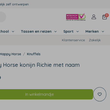
lijk zelf ontwerpen
0
chool
Tassen en reizen
Sport
Merken
Klantenservice
Zakelijk
Happy Horse
Knuffels
 Horse konijn Richie met naam
9
In winkelmandje